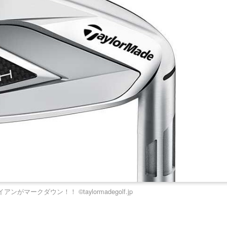
マークダウン！！ ©taylormadegolf.jp