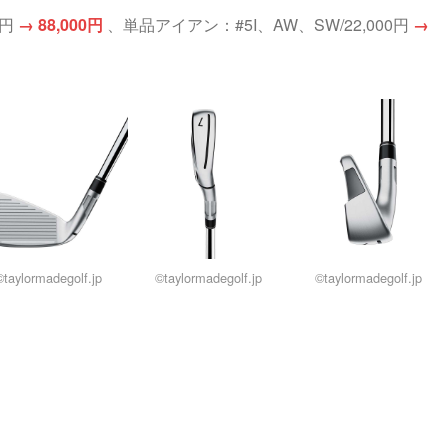
0円
→ 88,000円
、単品アイアン：#5I、AW、SW/22,000円
→
©taylormadegolf.jp
©taylormadegolf.jp
©taylormadegolf.jp