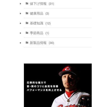
値下げ情報
(31)
健康用品
(3)
基礎知識
(12)
季節商品
(1)
新製品情報
(30)