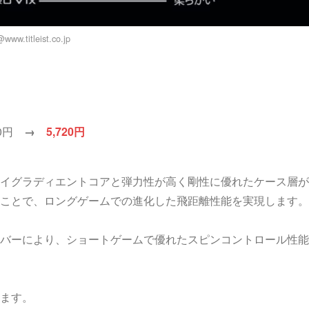
www.titleist.co.jp
50円
→
5,720円
イグラディエントコアと弾力性が高く剛性に優れたケース層が
ことで、ロングゲームでの進化した飛距離性能を実現します。
バーにより、ショートゲームで優れたスピンコントロール性能
ます。