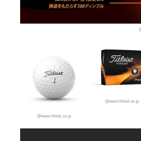
@
@www.titleist.co.jp
@www.titleist.co.jp