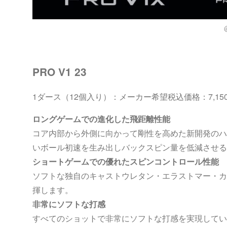
@
PRO V1 23
1ダース（12個入り）：メーカー希望税込価格：7,1
ロングゲームでの進化した飛距離性能
コア内部から外側に向かって剛性を高めた新開発のハ
いボール初速を生み出しバックスピン量を低減させる
ショートゲームでの優れたスピンコントロール性能
ソフトな独自のキャストウレタン・エラストマー・カ
揮します。
非常にソフトな打感
すべてのショットで非常にソフトな打感を実現してい