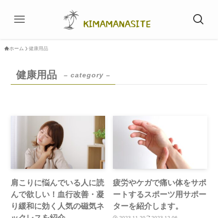
ホーム
健康用品
健康用品
– category –
肩こりに悩んでいる人に読
疲労やケガで痛い体をサポ
んで欲しい！血行改善・凝
ートするスポーツ用サポー
り緩和に効く人気の磁気ネ
ターを紹介します。
ックレスを紹介。
2023-11-20
2023-12-06