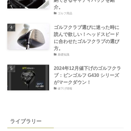
納できるキャディバッグを紹
介。
ゴルフ用品
ゴルフクラブ選びに迷った時に
読んで欲しい！ヘッドスピード
に合わせたゴルフクラブの選び
方。
基礎知識
2024年12月値下げのゴルフクラ
ブ：ピンゴルフ G430 シリーズ
がマークダウン！
値下げ情報
ライブラリー