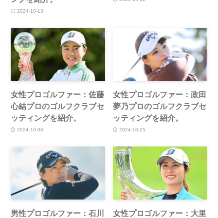
2024-10-13
女性プロゴルファー：佐藤
女性プロゴルファー：政田
心結プロのゴルフクラブセ
夢乃プロのゴルフクラブセ
ッティングを紹介。
ッティングを紹介。
2024-10-06
2024-10-05
男性プロゴルファー：石川
女性プロゴルファー：大里