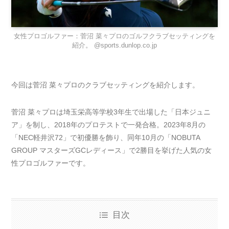
女性プロゴルファー：菅沼 菜々プロのゴルフクラブセッティングを
紹介。 @sports.dunlop.co.jp
今回は菅沼 菜々プロのクラブセッティングを紹介します。
菅沼 菜々プロは埼玉栄高等学校3年生で出場した「日本ジュニ
ア」を制し、2018年のプロテストで一発合格。2023年8月の
「NEC軽井沢72」で初優勝を飾り、同年10月の「NOBUTA
GROUP マスターズGCレディース」で2勝目を挙げた人気の女
性プロゴルファーです。
目次