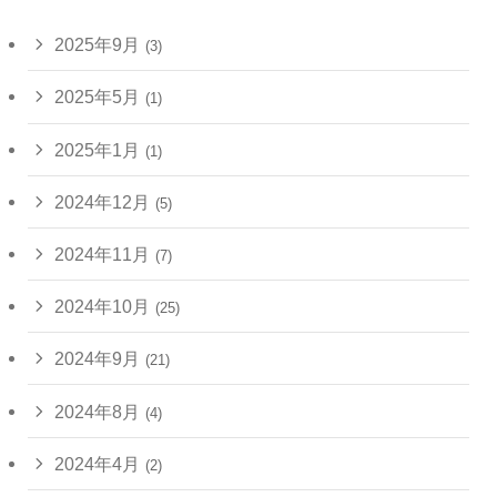
2025年9月
(3)
2025年5月
(1)
2025年1月
(1)
2024年12月
(5)
2024年11月
(7)
2024年10月
(25)
2024年9月
(21)
2024年8月
(4)
2024年4月
(2)