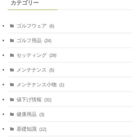
カテゴリー
ゴルフウェア
(6)
ゴルフ用品
(24)
セッティング
(29)
メンテナンス
(5)
メンテナンス小物
(1)
値下げ情報
(31)
健康用品
(3)
基礎知識
(12)