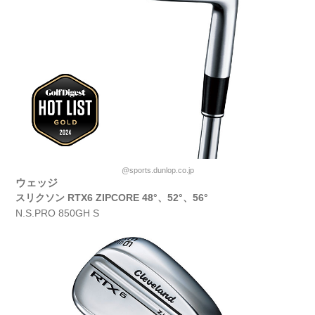
@sports.dunlop.co.jp
ウェッジ
スリクソン RTX6 ZIPCORE 48°、52°、56°
N.S.PRO 850GH S