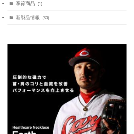
季節商品
(1)
新製品情報
(30)