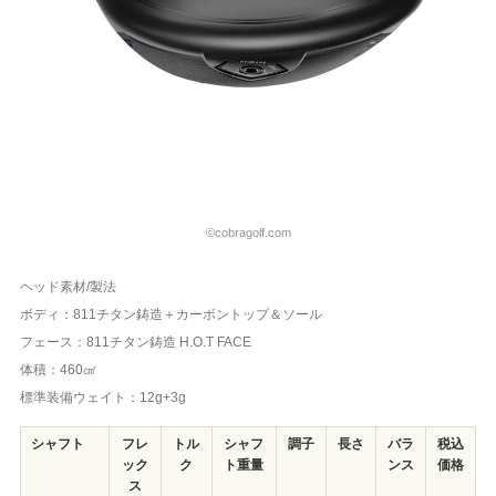
©cobragolf.com
ヘッド素材/製法
ボディ：811チタン鋳造＋カーボントップ＆ソール
フェース：811チタン鋳造 H.O.T FACE
体積：460㎠
標準装備ウェイト：12g+3g
シャフト
フレ
トル
シャフ
調子
長さ
バラ
税込
ック
ク
ト重量
ンス
価格
ス