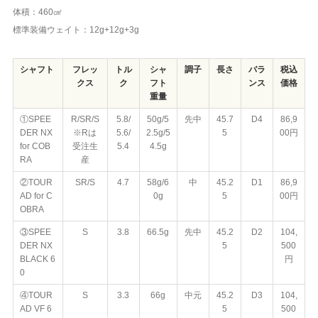
体積：460㎠
標準装備ウェイト：12g+12g+3g
シャフト
フレッ
トル
シャ
調子
長さ
バラ
税込
クス
ク
フト
ンス
価格
重量
①SPEE
R/SR/S
5.8/
50g/5
先中
45.7
D4
86,9
DER NX
※Rは
5.6/
2.5g/5
5
00円
for COB
受注生
5.4
4.5g
RA
産
②TOUR
SR/S
4.7
58g/6
中
45.2
D1
86,9
AD for C
0g
5
00円
OBRA
③SPEE
S
3.8
66.5g
先中
45.2
D2
104,
DER NX
5
500
BLACK 6
円
0
④TOUR
S
3.3
66g
中元
45.2
D3
104,
AD VF 6
5
500