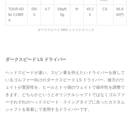
TOUR AD
SR/
4.7
58g/6
中
45.2
C8
86,9
for COBR
S
0g
5
00円
A
ダークスピード MAX シャフトスペック
ダークスピード LS ドライバー
ヘッドスピードが速い、スピン量を抑えたいドライバーを探して
いるゴルファー向けのダークスピード LS ドライバー。後方のウ
ェイトが寛容性を、ヒールとトゥ側のウェイトで操作性を調整で
きます。どちらかというとオリジナルシャフトではなくゴルファ
ーそれぞれのヘッドスピード・スイングタイプに合ったカスタム
シャフトを装着して使用するドライバーです。