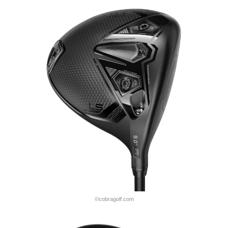
©cobragolf.com