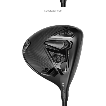
©cobragolf.com