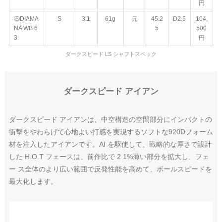
円
⑤DIAMA
S
3.1
61g
元
45.2
D2.5
104,
NA WB 6
5
500
3
円
ダークスピード LS シャフトスペック
ダークスピード アイアン
ダークスピード アイアンは、中空構造の空間部分にインパクトの
衝撃をやわらげて心地よい打感を実現するソフトな920Dフォーム
材を注入したアイアンです。AI を駆使して、戦略的な厚さで設計
した H.O.T フェースは、前作比で 2 1%薄い部分を拡大し、フェ
ー ス全体のより広い範囲で反発性能を高めて、ボールスピードを
最大化します。