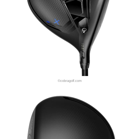
©cobragolf.com