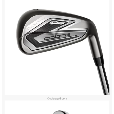
©cobragolf.com