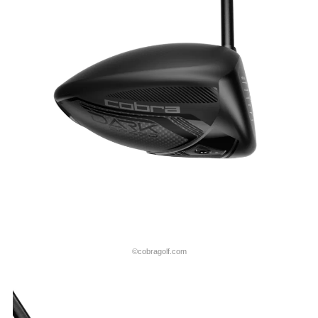
©cobragolf.com