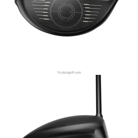
©cobragolf.com