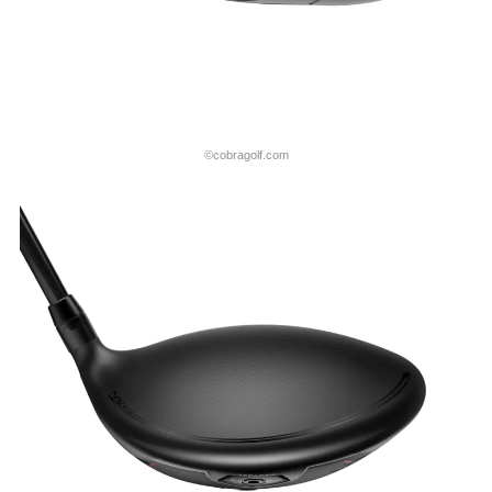
©cobragolf.com