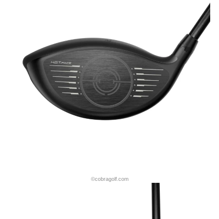
©cobragolf.com