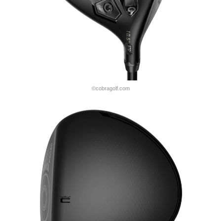
©cobragolf.com