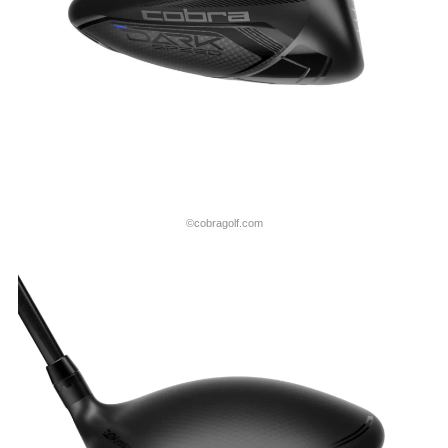
©cobragolf.com