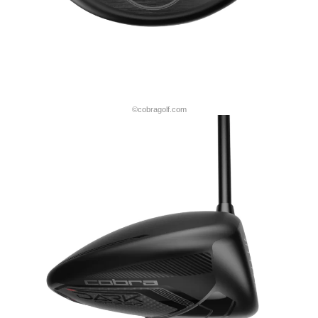
©cobragolf.com