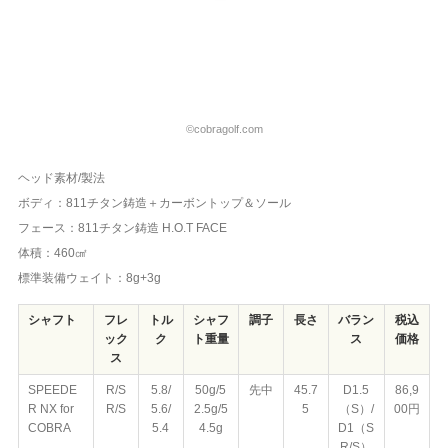
©cobragolf.com
ヘッド素材/製法
ボディ：811チタン鋳造＋カーボントップ＆ソール
フェース：811チタン鋳造 H.O.T FACE
体積：460㎠
標準装備ウェイト：8g+3g
シャフト
フレ
トル
シャフ
調子
長さ
バラン
税込
ック
ク
ト重量
ス
価格
ス
SPEEDE
R/S
5.8/
50g/5
先中
45.7
D1.5
86,9
R NX for
R/S
5.6/
2.5g/5
5
（S）/
00円
COBRA
5.4
4.5g
D1（S
R/S）