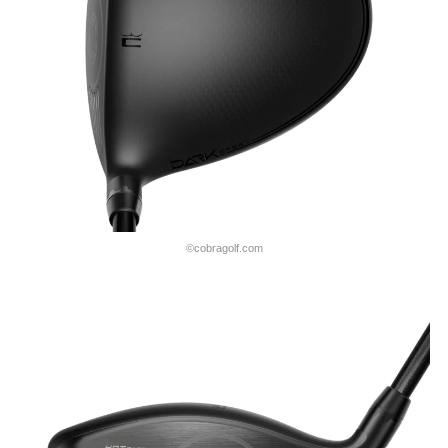
©cobragolf.com