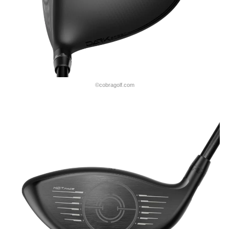
©cobragolf.com