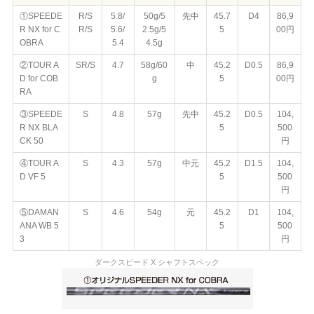
①SPEEDE
R/S
5.8/
50g/5
先中
45.7
D4
86,9
R NX for C
R/S
5.6/
2.5g/5
5
00円
OBRA
5.4
4.5g
②TOUR A
SR/S
4.7
58g/60
中
45.2
D0.5
86,9
D for COB
g
5
00円
RA
③SPEEDE
S
4.8
57g
先中
45.2
D0.5
104,
R NX BLA
5
500
CK 50
円
④TOUR A
S
4.3
57g
中元
45.2
D1.5
104,
D VF 5
5
500
円
⑤DAMAN
S
4.6
54g
元
45.2
D1
104,
ANA WB 5
5
500
3
円
ダークスピード X シャフトスペック