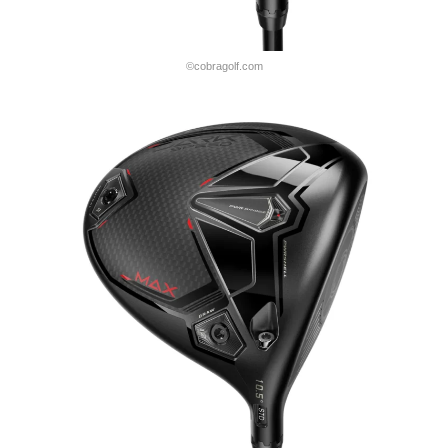
©cobragolf.com