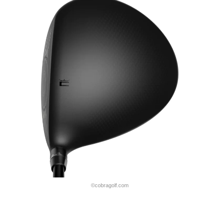
©cobragolf.com