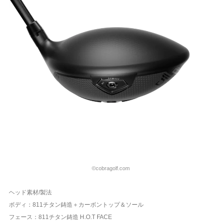
©cobragolf.com
ヘッド素材/製法
ボディ：811チタン鋳造＋カーボントップ＆ソール
フェース：811チタン鋳造 H.O.T FACE