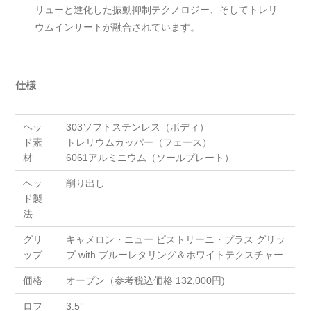
リューと進化した振動抑制テクノロジー、そしてトレリ
ウムインサートが融合されています。
仕様
ヘッ
303ソフトステンレス（ボディ）
ド素
トレリウムカッパー（フェース）
材
6061アルミニウム（ソールプレート）
ヘッ
削り出し
ド製
法
グリ
キャメロン・ニュー ピストリーニ・プラス グリッ
ップ
プ with ブルーレタリング＆ホワイトテクスチャー
価格
オープン（参考税込価格 132,000円)
ロフ
3.5°