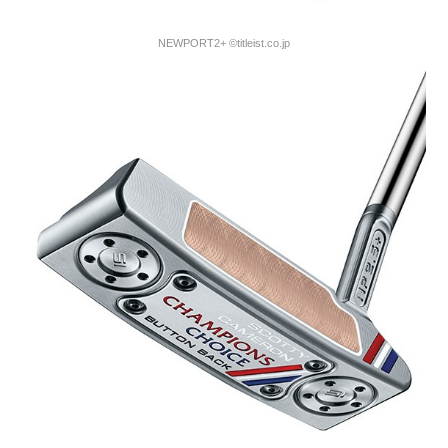
NEWPORT2+ ©titleist.co.jp